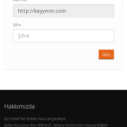
Şifre
Hakkımızda
KEY DENETİM YEMİNLİ MALİ MÜŞAVİRLİK;
Şirket Kurucusu Akın AKBULUT, Ankara Üniversitesi Siyasal Bilgiler