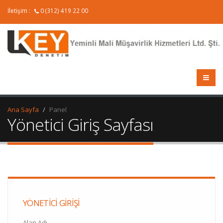
İletişim :
0 (312) 419 22 00
Ana Sayfa
Panel
Yönetici Giriş Sayfası
YÖNETICI GIRIŞI
Alan Adı