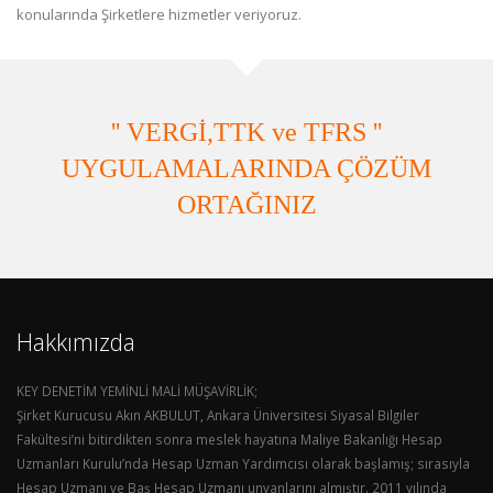
konularında Şirketlere hizmetler veriyoruz.
'' VERGİ,TTK ve TFRS ''
UYGULAMALARINDA ÇÖZÜM
ORTAĞINIZ
Hakkımızda
KEY DENETİM YEMİNLİ MALİ MÜŞAVİRLİK;
Şirket Kurucusu Akın AKBULUT, Ankara Üniversitesi Siyasal Bilgiler
Fakültesi’ni bitirdikten sonra meslek hayatına Maliye Bakanlığı Hesap
Uzmanları Kurulu’nda Hesap Uzman Yardımcısı olarak başlamış; sırasıyla
Hesap Uzmanı ve Baş Hesap Uzmanı unvanlarını almıştır. 2011 yılında